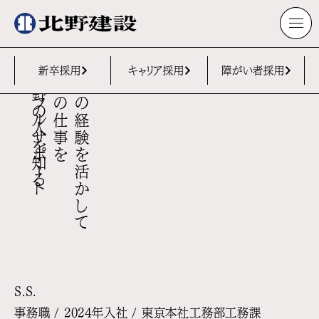
後方からフルサポート
建設現場の仕事を
学生時代の経験を活かして
新卒採用
キャリア採用
障がい者採用
北野の人を知る
S.S.
事務職 / 2024年入社 / 東京本社工務部工務課