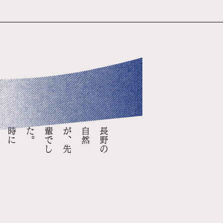
時
に
は
、
優
し
く
。
時
に
は
、
厳
し
く
。
長
野
の
自
然
が
、
先
輩
で
し
た