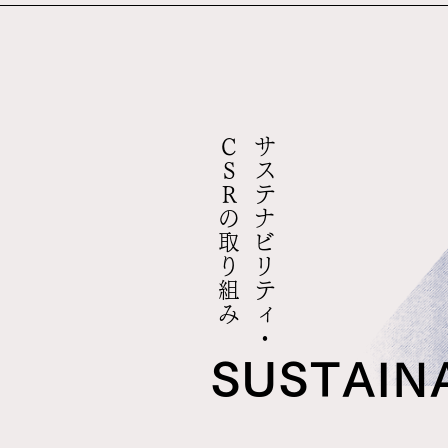
み
サ
ス
テ
ナ
ビ
リ
テ
ィ
・
C
S
R
の
取
り
組
SUSTAIN