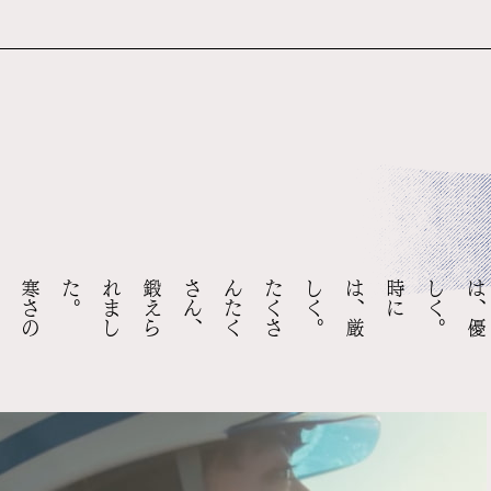
寒
さ
の
中
で
は
、
コ
ン
ク
リ
ー
ト
の
打
ち
方
ひ
と
つ
違
う
。
た
く
さ
ん
た
く
さ
ん
、
鍛
え
ら
れ
ま
し
た
。