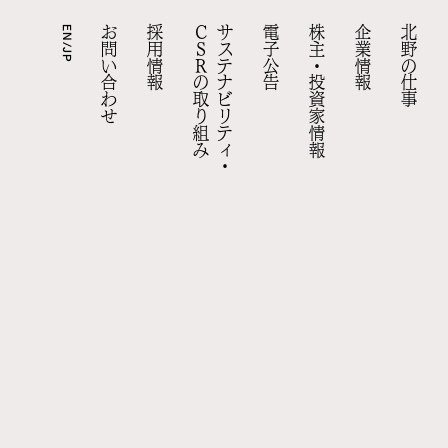
EN/JP
お問い合わせ
採用情報
CSRの取り組み
サステナビリティ・
電子公告
株主・投資家情報
企業情報
北野の仕事
資料
口コミ・評判への回答
株主総会
採用お問い合わせ
事業報告
拠点情報
現場責任者への道
適時開示（決算短信以外）
組織体制
北野の人を知る
四半期報告書
北野の住まい
数字で知る北野建設
有価証券報告書・
障がい者採用
環境配慮建築への取り組み
事業活動
決算短信
キャリア採用
実績検索
会社概要
よくあるご質問
新卒採用
答えを、建てる。北野の仕事
代表メッセージ
IR基本情報
採用ニュース
トップ
トップ
トップ
トップ