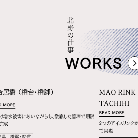
北野の仕事
WORKS
合居橋 （橋台・橋脚）
MAO RINK
TACHIHI
D MORE
READ MORE
け増水被害にあいながらも、徹底した管理で期限
2つのアイスリンク
完成
で実現
野県
橋梁・鉄道