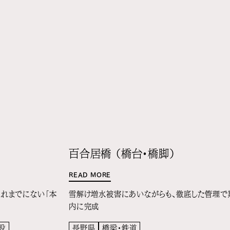
ュ
百合居橋 （橋台・橋脚）
READ MORE
これまでにない「本
雪解け増水被害にあいながらも、徹底した管理で
内に完成
設
長野県
橋梁・鉄道