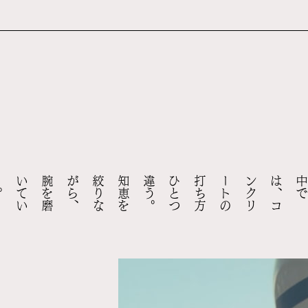
。
知
恵
を
絞
り
な
が
ら
、
腕
を
磨
い
て
い
く
。