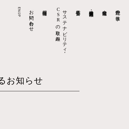
EN/JP
お問い合わせ
採用情報
CSRの取り組み
サステナビリティ・
電子公告
株主・投資家情報
企業情報
北野の仕事
資料
口コミ・評判への回答
株主総会
採用お問い合わせ
事業報告
拠点情報
現場責任者への道
適時開示（決算短信以外）
組織体制
北野の人を知る
四半期報告書
北野の住まい
数字で知る北野建設
有価証券報告書・
障がい者採用
環境配慮建築への取り組み
事業活動
決算短信
キャリア採用
実績検索
会社概要
よくあるご質問
新卒採用
答えを、建てる。北野の仕事
代表メッセージ
IR基本情報
採用ニュース
トップ
トップ
トップ
トップ
るお知らせ