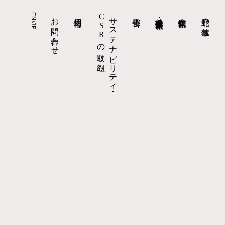
EN/JP
お問い合わせ
採用情報
CSRの取り組み
サステナビリティ・
電子公告
株主・投資家情報
企業情報
北野の仕事
資料
口コミ・評判への回答
株主総会
採用お問い合わせ
事業報告
拠点情報
現場責任者への道
適時開示（決算短信以外）
組織体制
北野の人を知る
四半期報告書
北野の住まい
数字で知る北野建設
有価証券報告書・
障がい者採用
環境配慮建築への取り組み
事業活動
決算短信
キャリア採用
実績検索
会社概要
よくあるご質問
新卒採用
答えを、建てる。北野の仕事
代表メッセージ
IR基本情報
採用ニュース
トップ
トップ
トップ
トップ