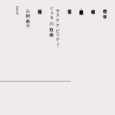
EN/JP
お問い合わせ
採用情報
CSRの取り組み
サステナビリティ・
電子公告
株主・投資家情報
企業情報
北野の仕事
資料
口コミ・評判への回答
株主総会
採用お問い合わせ
事業報告
拠点情報
現場責任者への道
適時開示（決算短信以外）
組織体制
北野の人を知る
四半期報告書
北野の住まい
数字で知る北野建設
有価証券報告書・
障がい者採用
環境配慮建築への取り組み
事業活動
決算短信
キャリア採用
実績検索
会社概要
よくあるご質問
新卒採用
答えを、建てる。北野の仕事
代表メッセージ
IR基本情報
採用ニュース
トップ
トップ
トップ
トップ